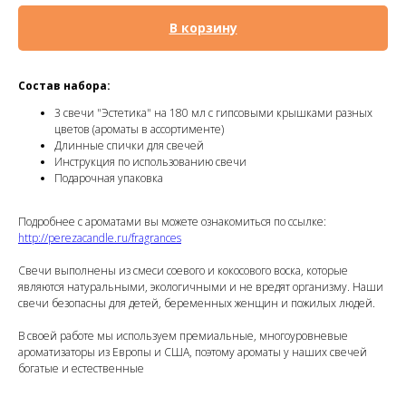
В корзину
Состав набора:
3 свечи "Эстетика" на 180 мл с гипсовыми крышками разных
цветов (ароматы в ассортименте)
Длинные спички для свечей
Инструкция по использованию свечи
Подарочная упаковка
Подробнее с ароматами вы можете ознакомиться по ссылке:
http://perezacandle.ru/fragrances
Свечи выполнены из смеси соевого и кокосового воска, которые
являются натуральными, экологичными и не вредят организму. Наши
свечи безопасны для детей, беременных женщин и пожилых людей.
В своей работе мы используем премиальные, многоуровневые
ароматизаторы из Европы и США, поэтому ароматы у наших свечей
богатые и естественные