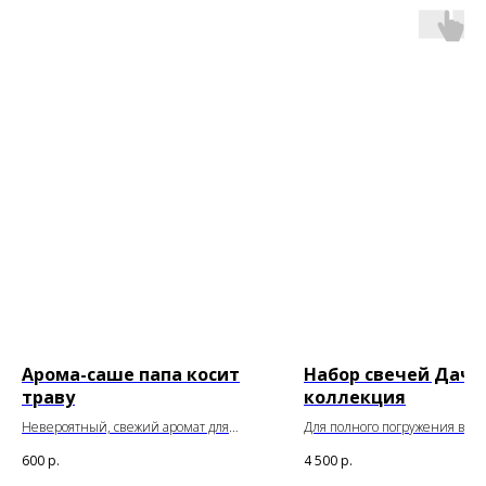
Арома-саше папа косит
Набор свечей Дачн
траву
коллекция
Невероятный, свежий аромат для
Для полного погружения в де
текстиля и шкафа
600
р.
4 500
р.